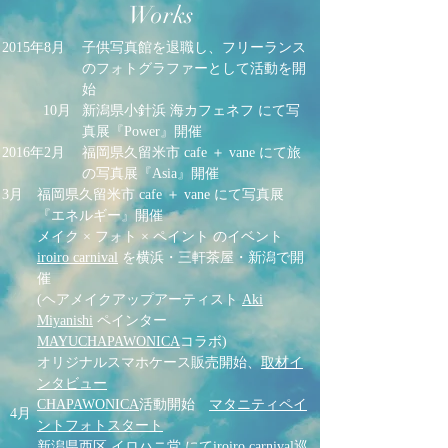
Works
2015年8月
子供写真館を退職し、フリーランス
のフォトグラファーとして活動を開
始
10月
新潟県小針浜 海カフェネフ にて写
真展『Power』開催
2016年2月
福岡県久留米市 cafe ＋ vane にて旅
の
写真展『Asia』開催
3月
福岡県久留米市 cafe ＋ vane にて
写真展
『エネルギー』開催
メイク × フォト × ペイント のイベント
iroiro carnival
を横浜・三軒茶屋・新潟で開
催
(ヘアメイクアップアーティスト
Aki
Miyanishi
ペインター
MAYUCHAPAWONICA
コラボ)
オリジナルスマホケース販売開始、
取材イ
ンタビュー
CHAPAWONICA
活動開始
マタニティペイ
4月
ントフォトスタート
新潟県西区 イロハニ堂 にてiroiro carnival巡