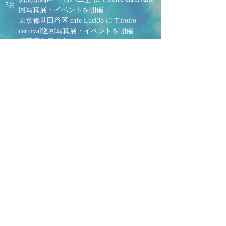
5月
回写真展・イベントを開催
東京都世田谷区 cafe Luci38 にてiroiro
carnival巡回写真展・イベントを開催
福岡県久留米市 cafe ＋ vene にてiroiro
6月
carnival巡回写真展・イベントを開催
神奈川県横浜市Art baboo23
にてiroiro
carnival巡回写真展・イベントを開催
雑誌『TURNS』に取材の写真掲載 （ライ
ター
竹谷純平
）
新宿ルミネ creemaショップにてオリジナル
7月
スマホケースを販売
岡村翼 アーティスト写真撮影
8月
新潟県小針浜 海カフェネフ にて写真展
10月
『Present』開催
神奈川県江ノ島 喫茶ラムピリカ にて
ドキ
ドキメモリアル撮影会開催
（アーティスト
11月
カヤノヒデアキ
コラボ）
2017年1月
YKJ
アーティスト写真撮影
2月
東京千駄ヶ谷 いづみカリー にて写真展
『 』開催
サンクチュアリ出版フォトコンテスト 入賞