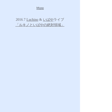
More
2016.7
Luchino
&
いばや
ライブ
「ルキノといばやの絶対領域」