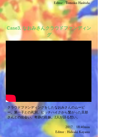
Editor : Tomoko Hashida
​Case3. なおみさんクラウドファンディン
グ
クラウドファンディングをしたなおみさんのムービ
ー。第一子との死別、ヒッチハイクから繋がった旦那
さんとの出会い、奇跡の妊娠。2人が語る想い。
2017 18:40min
​Editor : Hideaki Kayano