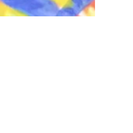
​Case4. たっちゃんももちゃん
親友・あいぼんからのプレゼントの撮影ムービー。
2人から溢れ出る赤ちゃんへの気持ち、思わず流れる
涙。「パパになるのが怖かった」素直な気持ち
2017 19:14min
​Editor : toru:dogman