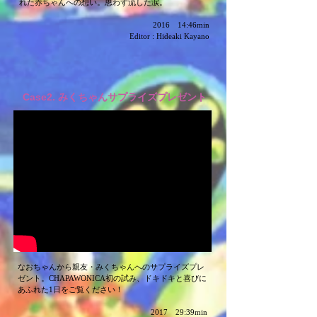
れた赤ちゃんへの想い。思わず流した涙。
2016 14:46min
​Editor : Hideaki Kayano
Case2. ​みくちゃんサプライズプレゼント
なおちゃんから親友・みくちゃんへのサプライズプレ
ゼント。
CHAPAWONICA初の試み、ドキドキと喜びに
あふれた1日をご覧ください！
2017 29:39min