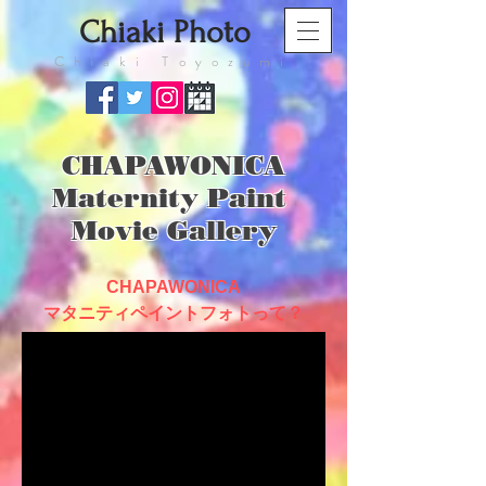
​Chiaki Photo
​Chiaki Toyozumi
CHAPAWONICA
Maternity Paint
Movie Gallery
CHAPAWONICA
マタニティペイントフォトって？